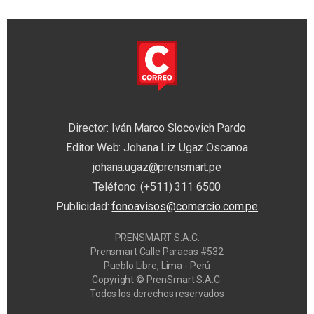
Director: Iván Marco Slocovich Pardo
Editor Web: Johana Liz Ugaz Oscanoa
johana.ugaz@prensmart.pe
Teléfono: (+511) 311 6500
Publicidad:
fonoavisos@comercio.com.pe
PRENSMART S.A.C.
Prensmart Calle Paracas #532
Pueblo Libre, Lima - Perú
Copyright © PrenSmart S.A.C.
Todos los derechos reservados