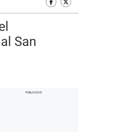
el
al San