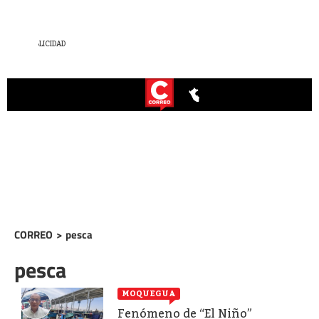
CORREO
>
pesca
pesca
MOQUEGUA
Fenómeno de “El Niño”