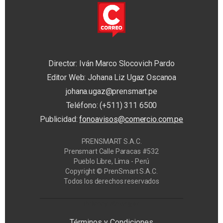
Director: Iván Marco Slocovich Pardo
Editor Web: Johana Liz Ugaz Oscanoa
johana.ugaz@prensmart.pe
Teléfono: (+511) 311 6500
Publicidad:
fonoavisos@comercio.com.pe
PRENSMART S.A.C.
Prensmart Calle Paracas #532
Pueblo Libre, Lima - Perú
Copyright © PrenSmart S.A.C.
Todos los derechos reservados
Privacy Manager
Términos y Condiciones