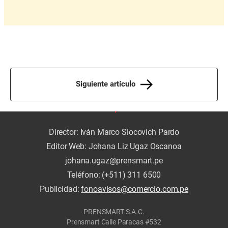
Siguiente artículo
Director: Iván Marco Slocovich Pardo
Editor Web: Johana Liz Ugaz Oscanoa
johana.ugaz@prensmart.pe
Teléfono: (+511) 311 6500
Publicidad:
fonoavisos@comercio.com.pe
PRENSMART S.A.C.
Prensmart Calle Paracas #532