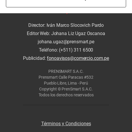
Director: Iván Marco Slocovich Pardo
Editor Web: Johana Liz Ugaz Oscanoa
johana.ugaz@prensmart.pe
Teléfono: (+511) 311 6500
Publicidad:
fonoavisos@comercio.com.pe
PRENSMART S.A.C.
Prensmart Calle Paracas #532
Pueblo Libre, Lima - Perú
Copyright © PrenSmart S.A.C.
Todos los derechos reservados
Términos y Condiciones