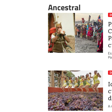
Ancestral
I
P
C
P
c
Es
Pa
I
I
c
d
A 