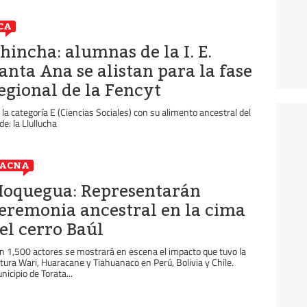
CA
hincha: alumnas de la I. E.
anta Ana se alistan para la fase
egional de la Fencyt
 la categoría E (Ciencias Sociales) con su alimento ancestral del
de: la Llullucha
TACNA
oquegua: Representarán
eremonia ancestral en la cima
el cerro Baúl
n 1,500 actores se mostrará en escena el impacto que tuvo la
ltura Wari, Huaracane y Tiahuanaco en Perú, Bolivia y Chile.
nicipio de Torata...