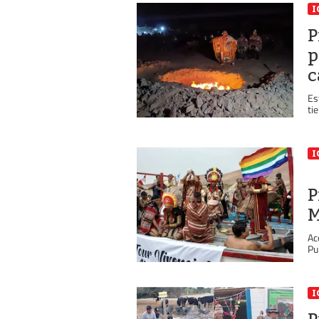
I
P
p
c
Es
tie
I
P
M
Ac
Pu
I