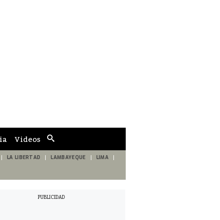
ia
Videos
Cuadro
de
búsqueda
LA LIBERTAD
LAMBAYEQUE
LIMA