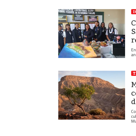
I
C
S
r
En
an
M
c
d
Co
cu
Mu