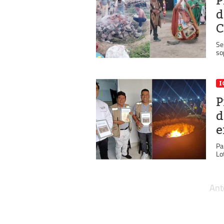
P
d
C
Se
so
I
P
d
e
Pa
Lo
Ant