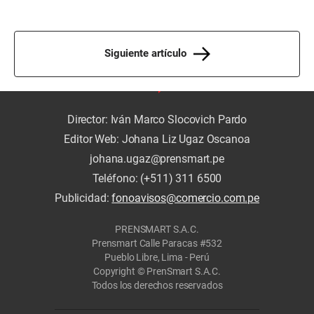
Siguiente artículo
Director: Iván Marco Slocovich Pardo
Editor Web: Johana Liz Ugaz Oscanoa
johana.ugaz@prensmart.pe
Teléfono: (+511) 311 6500
Publicidad:
fonoavisos@comercio.com.pe
PRENSMART S.A.C.
Prensmart Calle Paracas #532
Pueblo Libre, Lima - Perú
Copyright © PrenSmart S.A.C.
Todos los derechos reservados