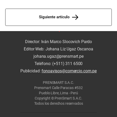
Siguiente artículo
Director: Iván Marco Slocovich Pardo
Editor Web: Johana Liz Ugaz Oscanoa
johana.ugaz@prensmart.pe
Teléfono: (+511) 311 6500
Publicidad:
fonoavisos@comercio.com.pe
PRENSMART S.A.C.
Prensmart Calle Paracas #532
Pueblo Libre, Lima - Perú
Copyright © PrenSmart S.A.C.
Todos los derechos reservados