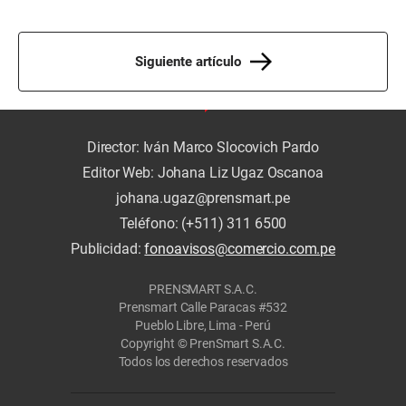
Siguiente artículo
Director: Iván Marco Slocovich Pardo
Editor Web: Johana Liz Ugaz Oscanoa
johana.ugaz@prensmart.pe
Teléfono: (+511) 311 6500
Publicidad:
fonoavisos@comercio.com.pe
PRENSMART S.A.C.
Prensmart Calle Paracas #532
Pueblo Libre, Lima - Perú
Copyright © PrenSmart S.A.C.
Todos los derechos reservados