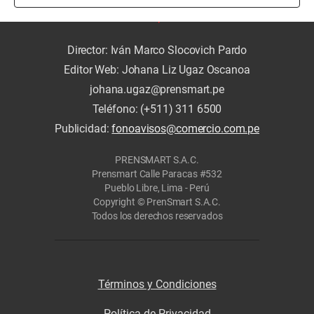
Director: Iván Marco Slocovich Pardo
Editor Web: Johana Liz Ugaz Oscanoa
johana.ugaz@prensmart.pe
Teléfono: (+511) 311 6500
Publicidad:
fonoavisos@comercio.com.pe
PRENSMART S.A.C.
Prensmart Calle Paracas #532
Pueblo Libre, Lima - Perú
Copyright © PrenSmart S.A.C.
Todos los derechos reservados
Términos y Condiciones
Política de Privacidad