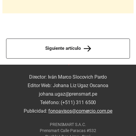
Siguiente artículo
Director: Iván Marco Slocovich Pardo
Editor Web: Johana Liz Ugaz Oscanoa
johana.ugaz@prensmart.pe
Teléfono: (+511) 311 6500
Publicidad:
fonoavisos@comercio.com.pe
PRENSMART S.A.C.
Prensmart Calle Paracas #532