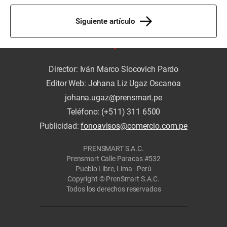
Siguiente artículo
Director: Iván Marco Slocovich Pardo
Editor Web: Johana Liz Ugaz Oscanoa
johana.ugaz@prensmart.pe
Teléfono: (+511) 311 6500
Publicidad:
fonoavisos@comercio.com.pe
PRENSMART S.A.C.
Prensmart Calle Paracas #532
Pueblo Libre, Lima - Perú
Copyright © PrenSmart S.A.C.
Todos los derechos reservados