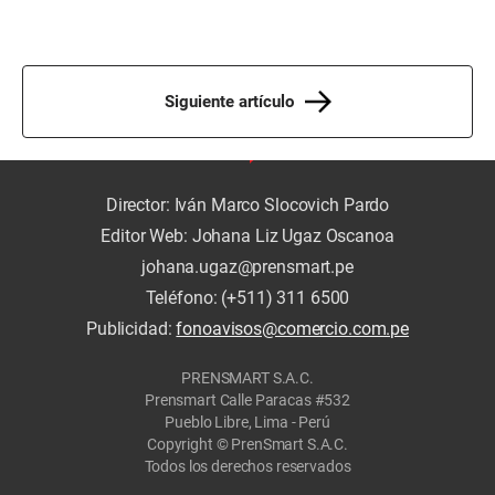
Siguiente artículo
Director: Iván Marco Slocovich Pardo
Editor Web: Johana Liz Ugaz Oscanoa
johana.ugaz@prensmart.pe
Teléfono: (+511) 311 6500
Publicidad:
fonoavisos@comercio.com.pe
PRENSMART S.A.C.
Prensmart Calle Paracas #532
Pueblo Libre, Lima - Perú
Copyright © PrenSmart S.A.C.
Todos los derechos reservados