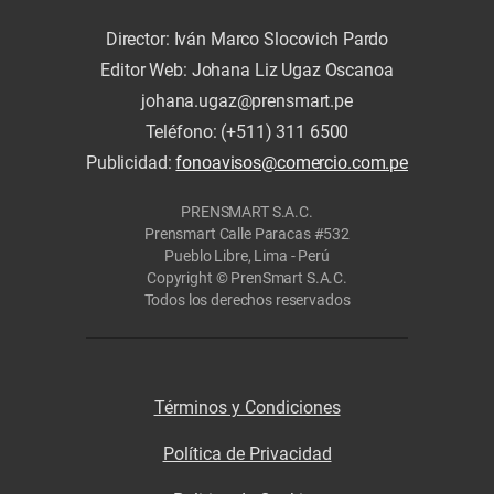
Director: Iván Marco Slocovich Pardo
Editor Web: Johana Liz Ugaz Oscanoa
johana.ugaz@prensmart.pe
Teléfono: (+511) 311 6500
Publicidad:
fonoavisos@comercio.com.pe
PRENSMART S.A.C.
Prensmart Calle Paracas #532
Pueblo Libre, Lima - Perú
Copyright © PrenSmart S.A.C.
Todos los derechos reservados
Términos y Condiciones
Política de Privacidad