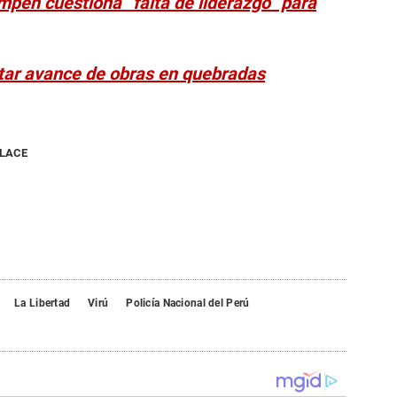
mpén cuestiona “falta de liderazgo” para
entar avance de obras en quebradas
NLACE
La Libertad
Virú
Policía Nacional del Perú