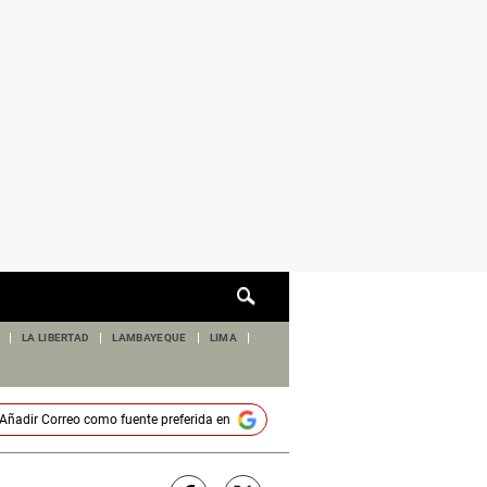
Cuadro
de
búsqueda
LA LIBERTAD
LAMBAYEQUE
LIMA
Añadir
Correo
como fuente preferida en