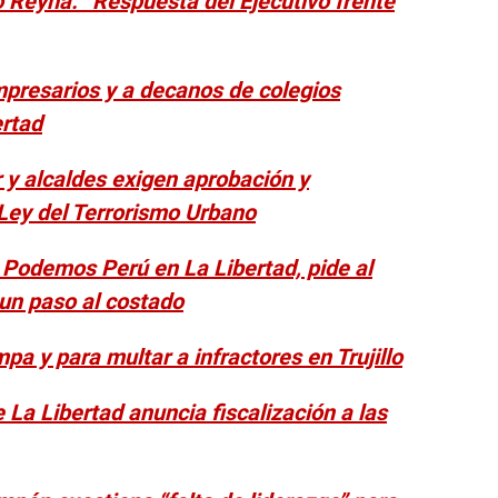
io Reyna: “Respuesta del Ejecutivo frente
mpresarios y a decanos de colegios
ertad
 y alcaldes exigen aprobación y
Ley del Terrorismo Urbano
e Podemos Perú en La Libertad, pide al
r un paso al costado
pa y para multar a infractores en Trujillo
 La Libertad anuncia fiscalización a las