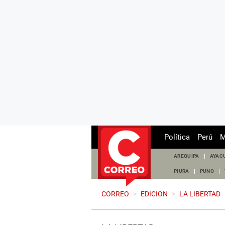
Política
Perú
M
AREQUIPA
AYAC
PIURA
PUNO
CORREO
>
EDICION
>
LA LIBERTAD