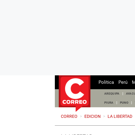
Política
Perú
M
AREQUIPA
AYAC
PIURA
PUNO
CORREO
>
EDICION
>
LA LIBERTAD