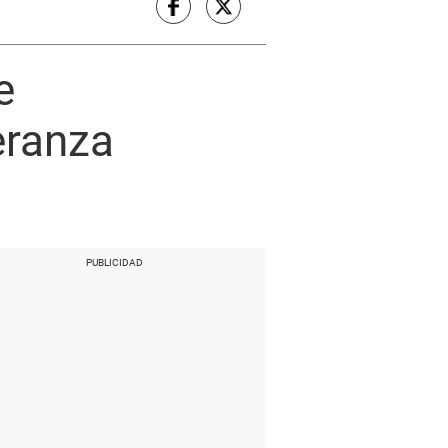
e
eranza