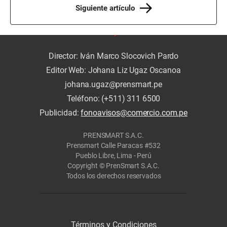
Siguiente artículo
Director: Iván Marco Slocovich Pardo
Editor Web: Johana Liz Ugaz Oscanoa
johana.ugaz@prensmart.pe
Teléfono: (+511) 311 6500
Publicidad:
fonoavisos@comercio.com.pe
PRENSMART S.A.C.
Prensmart Calle Paracas #532
Pueblo Libre, Lima - Perú
Copyright © PrenSmart S.A.C.
Todos los derechos reservados
Términos y Condiciones