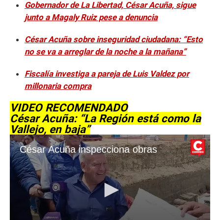
Gobernador de La Libertad, César Acuña, sigue
junto a Magaly Ruiz pese a denuncia
César Acuña sobre inseguridad ciudadana: “Esto
no se va a arreglar de la noche a la mañana”
Fiscalía investiga a pareja de Luis Valdez por
millonaria compra
VIDEO RECOMENDADO
César Acuña: “La Región está como la
Vallejo, en baja”
César Acuña inspecciona obras