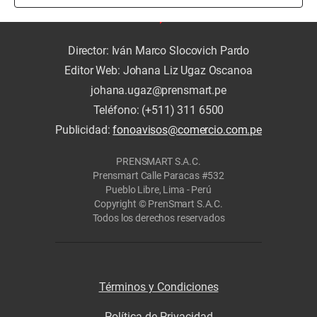
Director: Iván Marco Slocovich Pardo
Editor Web: Johana Liz Ugaz Oscanoa
johana.ugaz@prensmart.pe
Teléfono: (+511) 311 6500
Publicidad:
fonoavisos@comercio.com.pe
PRENSMART S.A.C.
Prensmart Calle Paracas #532
Pueblo Libre, Lima - Perú
Copyright © PrenSmart S.A.C.
Todos los derechos reservados
Términos y Condiciones
Política de Privacidad