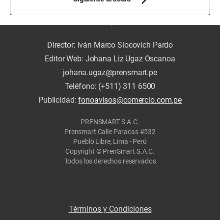
Director: Iván Marco Slocovich Pardo
Editor Web: Johana Liz Ugaz Oscanoa
johana.ugaz@prensmart.pe
Teléfono: (+511) 311 6500
Publicidad:
fonoavisos@comercio.com.pe
PRENSMART S.A.C.
Prensmart Calle Paracas #532
Pueblo Libre, Lima - Perú
Copyright © PrenSmart S.A.C.
Todos los derechos reservados
Términos y Condiciones