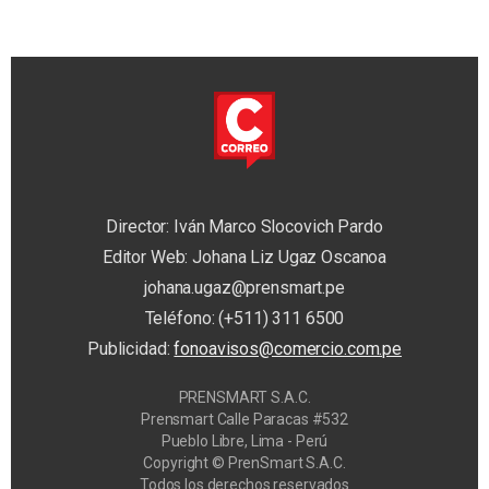
Director: Iván Marco Slocovich Pardo
Editor Web: Johana Liz Ugaz Oscanoa
johana.ugaz@prensmart.pe
Teléfono: (+511) 311 6500
Publicidad:
fonoavisos@comercio.com.pe
PRENSMART S.A.C.
Prensmart Calle Paracas #532
Pueblo Libre, Lima - Perú
Copyright © PrenSmart S.A.C.
Todos los derechos reservados