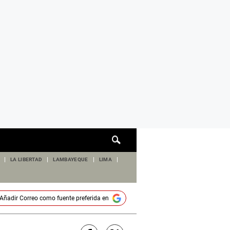
Cuadro
de
búsqueda
LA LIBERTAD
LAMBAYEQUE
LIMA
Añadir
Correo
como fuente preferida en