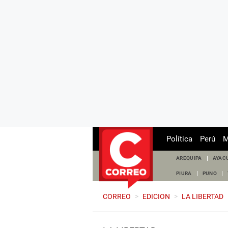
Política
Perú
M
AREQUIPA
AYAC
PIURA
PUNO
CORREO
>
EDICION
>
LA LIBERTAD