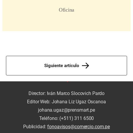
Siguiente artículo
Director: Iván Marco Slocovich Pardo
Editor Web: Johana Liz Ugaz Oscanoa
johana.ugaz@prensmart.pe
Teléfono: (+511) 311 6500
Publicidad:
fonoavisos@comercio.com.pe