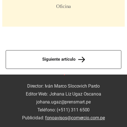
Siguiente artículo
Director: Iván Marco Slocovich Pardo
Editor Web: Johana Liz Ugaz Oscanoa
johana.ugaz@prensmart.pe
Teléfono: (+511) 311 6500
Publicidad:
fonoavisos@comercio.com.pe