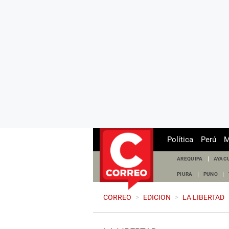
Política
Perú
M
AREQUIPA
AYAC
PIURA
PUNO
CORREO
>
EDICION
>
LA LIBERTAD