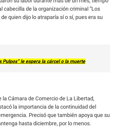
ldaron su labor durante más de un mes, tiempo
 al cabecilla de la organización criminal “Los
e quien dijo lo atraparía sí o sí, pues era su
os Pulpos” le espera la cárcel o la muerte
de la Cámara de Comercio de La Libertad,
stacó la importancia de la continuidad del
e emergencia. Precisó que también apoya que su
ntenga hasta diciembre, por lo menos.