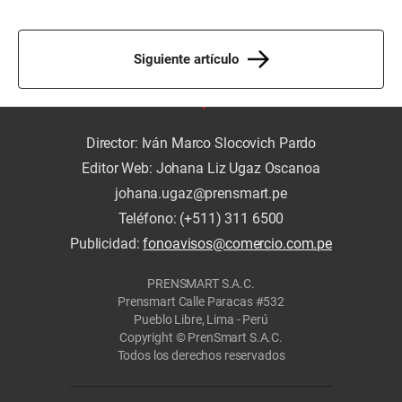
Siguiente artículo
Director: Iván Marco Slocovich Pardo
Editor Web: Johana Liz Ugaz Oscanoa
johana.ugaz@prensmart.pe
Teléfono: (+511) 311 6500
Publicidad:
fonoavisos@comercio.com.pe
PRENSMART S.A.C.
Prensmart Calle Paracas #532
Pueblo Libre, Lima - Perú
Copyright © PrenSmart S.A.C.
Todos los derechos reservados