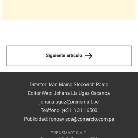
Siguiente artículo
Director: Iván Marco Slocovich Pardo
Editor Web: Johana Liz Ugaz Oscanoa
johana.ugaz@prensmart.pe
Teléfono: (+511) 311 6500
Publicidad:
fonoavisos@comercio.com.pe
PRENSMART S.A.C.