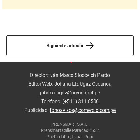
Siguiente artículo
Director: Iván Marco Slocovich Pardo
Editor Web: Johana Liz Ugaz Oscanoa
johana.ugaz@prensmart.pe
Teléfono: (+511) 311 6500
Publicidad:
fonoavisos@comercio.com.pe
PRENSMART S.A.C.
Prensmart Calle Paracas #532
Pueblo Libre, Lima - Perú