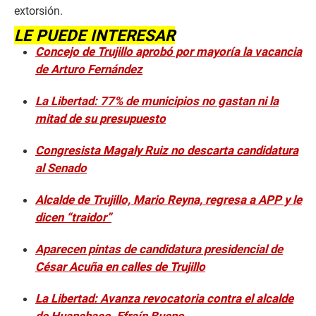
extorsión.
LE PUEDE INTERESAR
Concejo de Trujillo aprobó por mayoría la vacancia
de Arturo Fernández
La Libertad: 77% de municipios no gastan ni la
mitad de su presupuesto
Congresista Magaly Ruiz no descarta candidatura
al Senado
Alcalde de Trujillo, Mario Reyna, regresa a APP y le
dicen “traidor”
Aparecen pintas de candidatura presidencial de
César Acuña en calles de Trujillo
La Libertad: Avanza revocatoria contra el alcalde