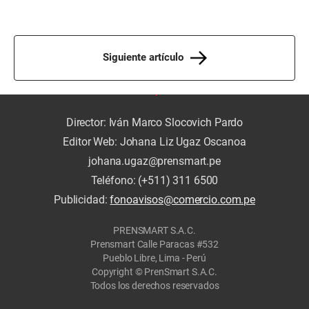
Siguiente artículo
Director: Iván Marco Slocovich Pardo
Editor Web: Johana Liz Ugaz Oscanoa
johana.ugaz@prensmart.pe
Teléfono: (+511) 311 6500
Publicidad:
fonoavisos@comercio.com.pe
PRENSMART S.A.C.
Prensmart Calle Paracas #532
Pueblo Libre, Lima - Perú
Copyright © PrenSmart S.A.C.
Todos los derechos reservados