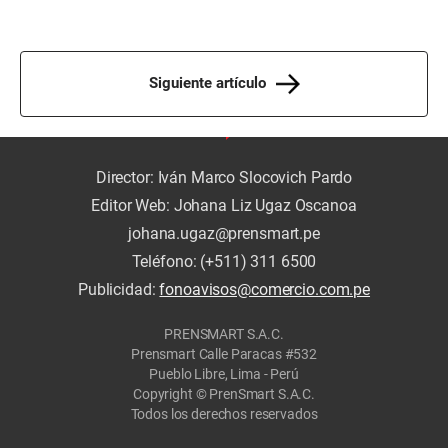
Siguiente artículo
Director: Iván Marco Slocovich Pardo
Editor Web: Johana Liz Ugaz Oscanoa
johana.ugaz@prensmart.pe
Teléfono: (+511) 311 6500
Publicidad:
fonoavisos@comercio.com.pe
PRENSMART S.A.C.
Prensmart Calle Paracas #532
Pueblo Libre, Lima - Perú
Copyright © PrenSmart S.A.C.
Todos los derechos reservados