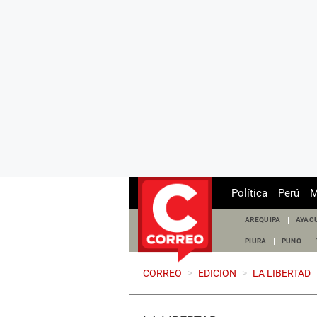
Política
Perú
M
AREQUIPA
AYAC
PIURA
PUNO
CORREO
>
EDICION
>
LA LIBERTAD