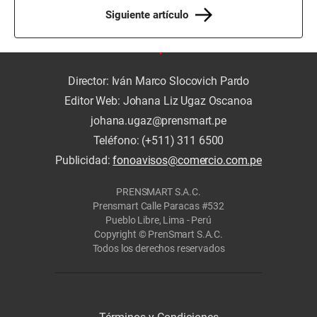
Siguiente artículo
Director: Iván Marco Slocovich Pardo
Editor Web: Johana Liz Ugaz Oscanoa
johana.ugaz@prensmart.pe
Teléfono: (+511) 311 6500
Publicidad:
fonoavisos@comercio.com.pe
PRENSMART S.A.C.
Prensmart Calle Paracas #532
Pueblo Libre, Lima - Perú
Copyright © PrenSmart S.A.C.
Todos los derechos reservados