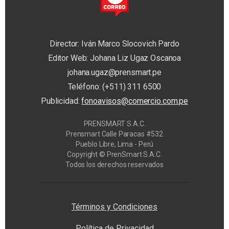
Director: Iván Marco Slocovich Pardo
Editor Web: Johana Liz Ugaz Oscanoa
johana.ugaz@prensmart.pe
Teléfono: (+511) 311 6500
Publicidad:
fonoavisos@comercio.com.pe
PRENSMART S.A.C.
Prensmart Calle Paracas #532
Pueblo Libre, Lima - Perú
Copyright © PrenSmart S.A.C.
Todos los derechos reservados
Privacy Manager
Términos y Condiciones
Política de Privacidad