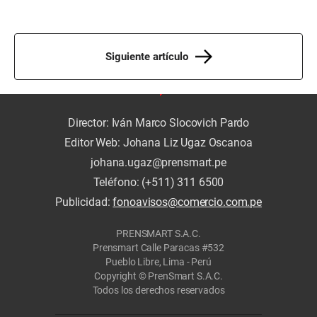
Siguiente artículo
Director: Iván Marco Slocovich Pardo
Editor Web: Johana Liz Ugaz Oscanoa
johana.ugaz@prensmart.pe
Teléfono: (+511) 311 6500
Publicidad:
fonoavisos@comercio.com.pe
PRENSMART S.A.C.
Prensmart Calle Paracas #532
Pueblo Libre, Lima - Perú
Copyright © PrenSmart S.A.C.
Todos los derechos reservados