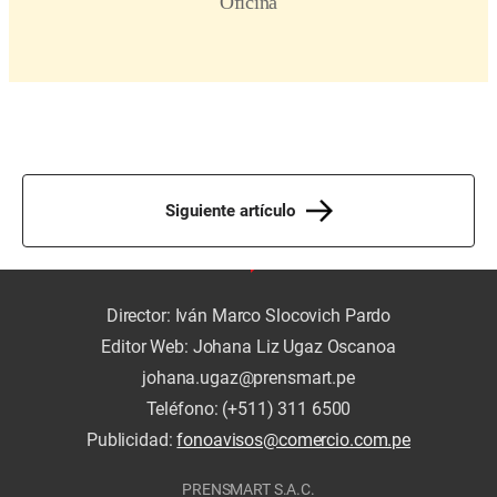
Siguiente artículo
Director: Iván Marco Slocovich Pardo
Editor Web: Johana Liz Ugaz Oscanoa
johana.ugaz@prensmart.pe
Teléfono: (+511) 311 6500
Publicidad:
fonoavisos@comercio.com.pe
PRENSMART S.A.C.