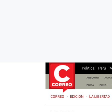
Política
Perú
M
AREQUIPA
AYAC
PIURA
PUNO
CORREO
>
EDICION
>
LA LIBERTAD