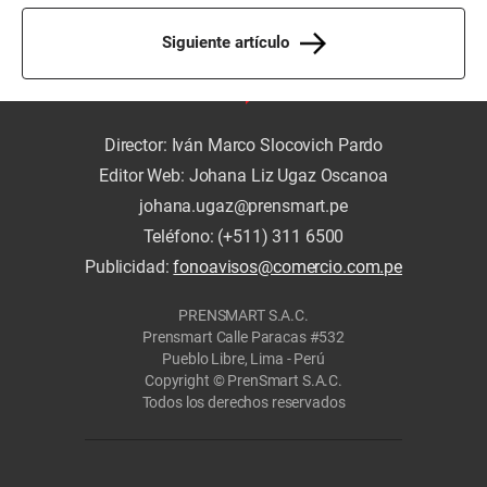
Siguiente artículo
Director: Iván Marco Slocovich Pardo
Editor Web: Johana Liz Ugaz Oscanoa
johana.ugaz@prensmart.pe
Teléfono: (+511) 311 6500
Publicidad:
fonoavisos@comercio.com.pe
PRENSMART S.A.C.
Prensmart Calle Paracas #532
Pueblo Libre, Lima - Perú
Copyright © PrenSmart S.A.C.
Todos los derechos reservados