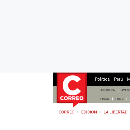
Política
Perú
M
AREQUIPA
AYAC
PIURA
PUNO
CORREO
>
EDICION
>
LA LIBERTAD