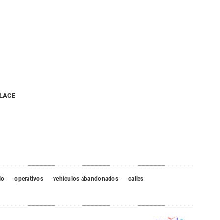
NLACE
lo
operativos
vehículos abandonados
calles