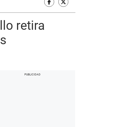
lo retira
es