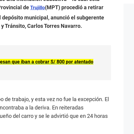
Provincial de
(MPT) procedió a retirar
Trujillo
l depósito municipal, anunció el subgerente
 y Tránsito, Carlos Torres Navarro.
esan que iban a cobrar S/ 800 por atentado
de trabajo, y esta vez no fue la excepción. El
ncontraba a la deriva. En reiteradas
eño del carro y se le advirtió que en 24 horas