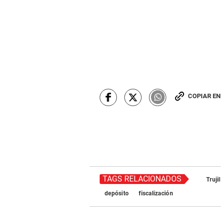
COPIAR E
TAGS RELACIONADOS
Trujil
depósito
fiscalización