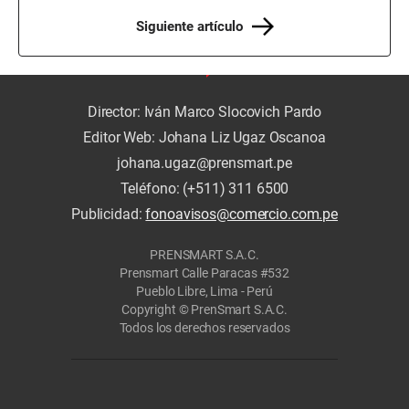
Siguiente artículo
Director: Iván Marco Slocovich Pardo
Editor Web: Johana Liz Ugaz Oscanoa
johana.ugaz@prensmart.pe
Teléfono: (+511) 311 6500
Publicidad:
fonoavisos@comercio.com.pe
PRENSMART S.A.C.
Prensmart Calle Paracas #532
Pueblo Libre, Lima - Perú
Copyright © PrenSmart S.A.C.
Todos los derechos reservados