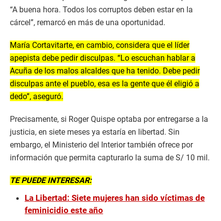
“A buena hora. Todos los corruptos deben estar en la
cárcel”, remarcó en más de una oportunidad.
María Cortavitarte, en cambio, considera que el líder
apepista debe pedir disculpas. “Lo escuchan hablar a
Acuña de los malos alcaldes que ha tenido. Debe pedir
disculpas ante el pueblo, esa es la gente que él eligió a
dedo”, aseguró.
Precisamente, si Roger Quispe optaba por entregarse a la
justicia, en siete meses ya estaría en libertad. Sin
embargo, el Ministerio del Interior también ofrece por
información que permita capturarlo la suma de S/ 10 mil.
TE PUEDE INTERESAR:
La Libertad: Siete mujeres han sido víctimas de
feminicidio este año