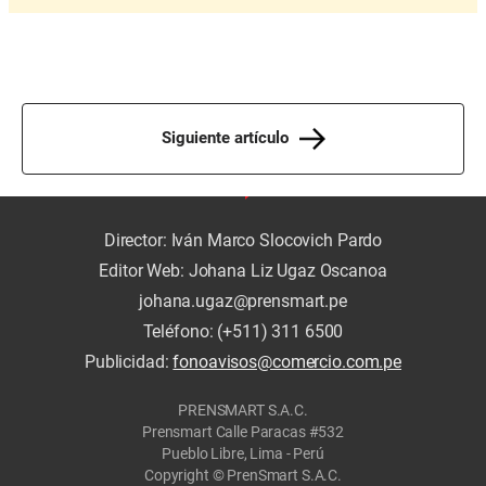
Siguiente artículo
Director: Iván Marco Slocovich Pardo
Editor Web: Johana Liz Ugaz Oscanoa
johana.ugaz@prensmart.pe
Teléfono: (+511) 311 6500
Publicidad:
fonoavisos@comercio.com.pe
PRENSMART S.A.C.
Prensmart Calle Paracas #532
Pueblo Libre, Lima - Perú
Copyright © PrenSmart S.A.C.