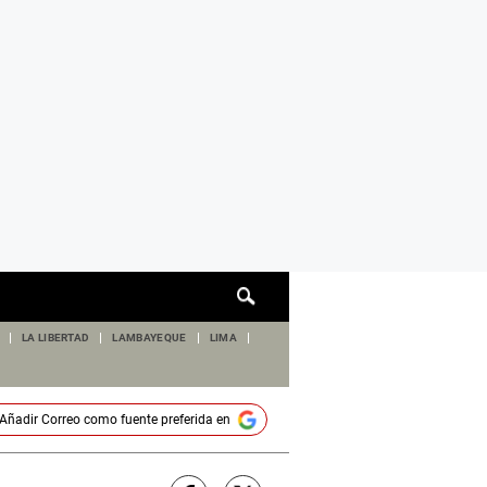
Cuadro
de
búsqueda
LA LIBERTAD
LAMBAYEQUE
LIMA
Añadir
Correo
como fuente preferida en