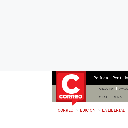
Política
Perú
M
AREQUIPA
AYAC
PIURA
PUNO
CORREO
>
EDICION
>
LA LIBERTAD