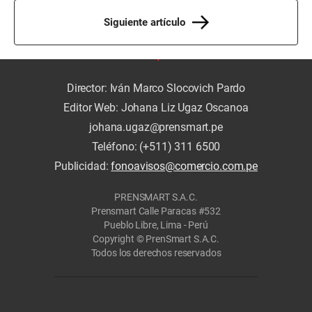
Siguiente artículo
Director: Iván Marco Slocovich Pardo
Editor Web: Johana Liz Ugaz Oscanoa
johana.ugaz@prensmart.pe
Teléfono: (+511) 311 6500
Publicidad:
fonoavisos@comercio.com.pe
PRENSMART S.A.C.
Prensmart Calle Paracas #532
Pueblo Libre, Lima - Perú
Copyright © PrenSmart S.A.C.
Todos los derechos reservados