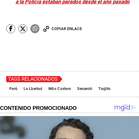
a la Policía estaban parados desde el año pasado
COPIAR ENLACE
TAGS RELACIONADOS
Perú
La Lbertad
Niño Costero
Senamhi
Trujillo