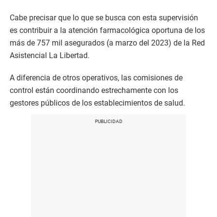
s
e
c
Cabe precisar que lo que se busca con esta supervisión
o
es contribuir a la atención farmacológica oportuna de los
n
d
más de 757 mil asegurados (a marzo del 2023) de la Red
s
Asistencial La Libertad.
o
f
2
A diferencia de otros operativos, las comisiones de
m
i
control están coordinando estrechamente con los
n
u
gestores públicos de los establecimientos de salud.
t
e
s
,
2
s
e
c
o
n
d
s