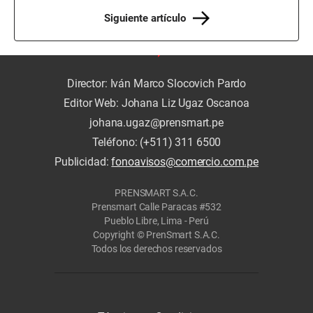
Siguiente artículo
Director: Iván Marco Slocovich Pardo
Editor Web: Johana Liz Ugaz Oscanoa
johana.ugaz@prensmart.pe
Teléfono: (+511) 311 6500
Publicidad:
fonoavisos@comercio.com.pe
PRENSMART S.A.C.
Prensmart Calle Paracas #532
Pueblo Libre, Lima - Perú
Copyright © PrenSmart S.A.C.
Todos los derechos reservados