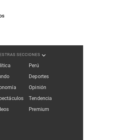
os
ESTRAS SECCIONES
ítica
Perú
ndo
Deportes
onomía
Opinión
pectáculos
Tendencia
deos
Premium