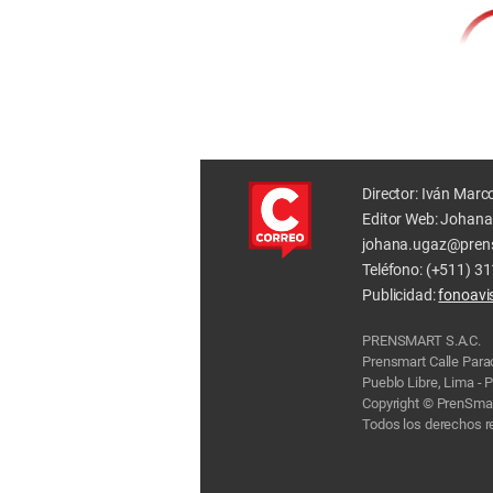
Director: Iván Marc
Editor Web: Johana
johana.ugaz@pren
Teléfono: (+511) 3
Publicidad:
fonoav
PRENSMART S.A.C.
Prensmart Calle Par
Pueblo Libre, Lima - 
Copyright © PrenSmar
Todos los derechos 