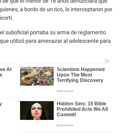
o de que el menor de 16 años denunciara que
ienes, a bordo de un tico, lo interceptaron por
corti.
el suboficial portaba su arma de reglamento
que utilizó para amenazar al adolescente para