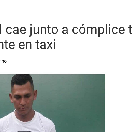
l cae junto a cómplice t
te en taxi
rino