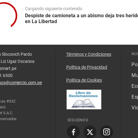
Cargando siguiente contenido
Despiste de camioneta a un abismo deja tres herid
en La Libertad
NU
o Slocovich Pardo
Términos y Condiciones
 Liz Ugaz Oscanoa
Pol
Política de Privacidad
smart.pe
Mu
11 6500
Politica de Cookies
isos@comercio.com.pe
Ec
Es
acas #532
Perú
Vi
t S.A.C.
reservados
SÍGUENOS