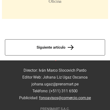
Siguiente artículo
Director: Iván Marco Slocovich Pardo
Editor Web: Johana Liz Ugaz Oscanoa
johana.ugaz@prensmart.pe
Teléfono: (+511) 311 6500
Publicidad:
fonoavisos@comercio.com.pe
PRENSMART S.A.C.