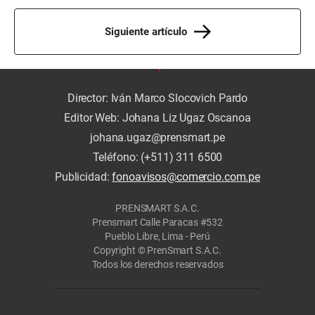
Siguiente artículo
Director: Iván Marco Slocovich Pardo
Editor Web: Johana Liz Ugaz Oscanoa
johana.ugaz@prensmart.pe
Teléfono: (+511) 311 6500
Publicidad:
fonoavisos@comercio.com.pe
PRENSMART S.A.C.
Prensmart Calle Paracas #532
Pueblo Libre, Lima - Perú
Copyright © PrenSmart S.A.C.
Todos los derechos reservados