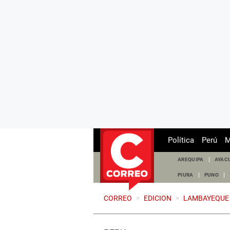
Política
Perú
M
AREQUIPA
AYAC
PIURA
PUNO
CORREO
>
EDICION
>
LAMBAYEQUE