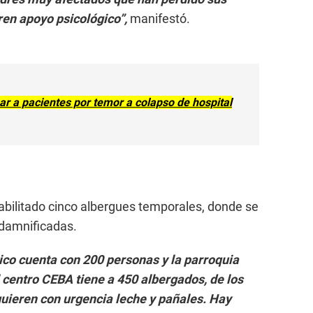
ren apoyo psicológico”,
manifestó.
r a pacientes por temor a colapso de hospital
n habilitado cinco albergues temporales, donde se
damnificadas.
gico cuenta con 200 personas y la parroquia
 centro CEBA tiene a 450 albergados, de los
quieren con urgencia leche y pañales. Hay