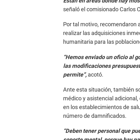
Están en áreas donde hay mosq
señaló el comisionado Carlos C
Por tal motivo, recomendaron a
realizar las adquisiciones inm
humanitaria para las poblacion
“Hemos enviado un oficio al g
las modificaciones presupuest
permite”,
acotó.
Ante esta situación, también so
médico y asistencial adicional, 
en los establecimientos de sal
número de damnificados.
“Deben tener personal que pue
soporte mental, porque hay p