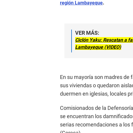
.
región Lambayeque
VER MÁS:
Ciclón Yaku: Rescatan a fa
Lambayeque (VIDEO)
En su mayoría son madres de fa
sus viviendas o quedaron aisla
duermen en iglesias, locales pr
Comisionados de la Defensoría 
se encuentran los damnificados
serias recomendaciones a los f
(Geresa).