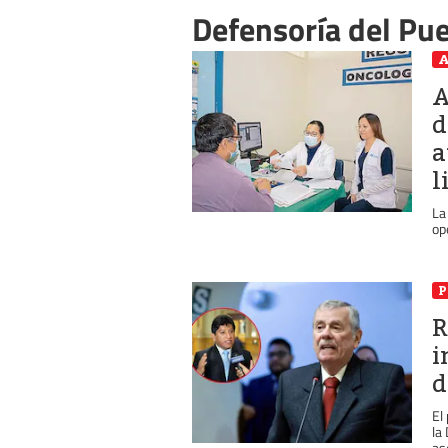
Defensoría del Pu
A
A
d
a
l
La
op
P
R
i
d
El
la
as