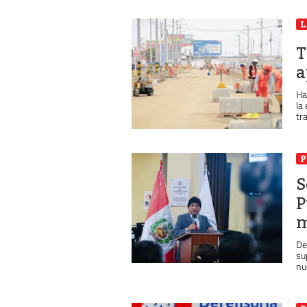
L
T
a
Ha
la
tra
P
S
P
m
De
su
nu