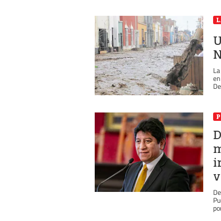
L
U
N
La
en
Def
P
D
m
i
v
De
Pu
po