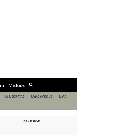
ia
Videos
Cuadro
de
búsqueda
LA LIBERTAD
LAMBAYEQUE
LIMA