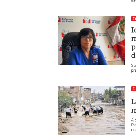
I
I
m
p
d
Su
pr
L
L
m
A 
Pl
qu