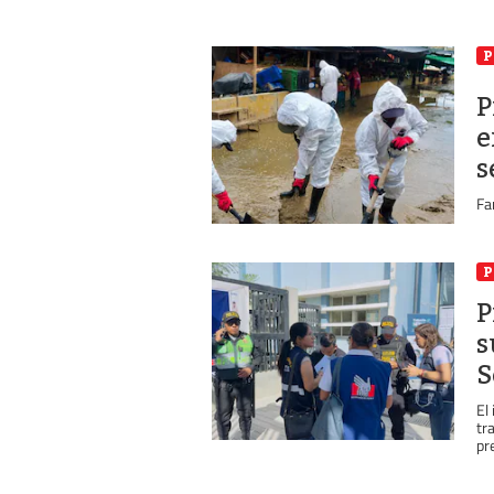
P
P
e
s
Fa
P
P
s
S
El
tr
pre