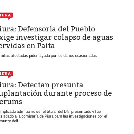
IURA
iura: Defensoría del Pueblo
xige investigar colapso de aguas
ervidas en Paita
milias afectadas piden ayuda por los daños ocasionados
IURA
iura: Detectan presunta
uplantación durante proceso de
erums
 implicado admitió no ser el titular del DNI presentado y fue
asladado a la comisaría de Piura para las investigaciones por el
sunto deli...