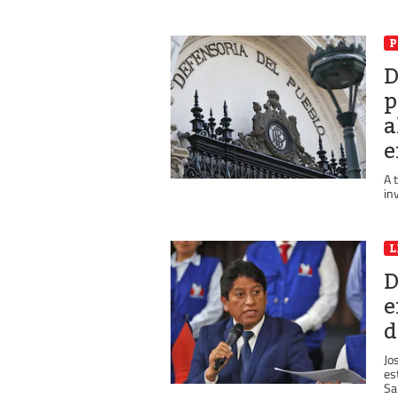
P
D
p
a
e
A 
in
L
D
e
d
Jo
es
Sa