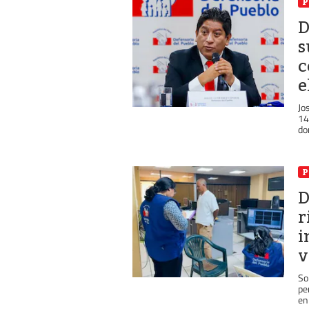
P
D
s
c
e
Jo
14
do
P
D
r
i
v
So
pe
en