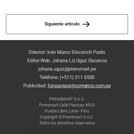
Siguiente artículo
Director: Iván Marco Slocovich Pardo
Editor Web: Johana Liz Ugaz Oscanoa
johana.ugaz@prensmart.pe
Teléfono: (+511) 311 6500
Publicidad:
fonoavisos@comercio.com.pe
PRENSMART S.A.C.
Prensmart Calle Paracas #532
Pueblo Libre, Lima - Perú
Copyright © PrenSmart S.A.C.
Todos los derechos reservados