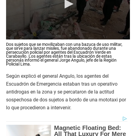
0
Dos sujetos que se movilizaban con una bazuca de uso militar,
s
que sirve para lanzar misiles, fue abandonado durante una
e
persecución policial por agentes del Escuadrón Verde en
c
Carabayllo. Los agentes están tras la ubicación de estas
personas informó el general Jorge Angulo, jefe de la Región
o
Policial Lima.
n
d
s
Según explicó el general Angulo, los agentes del
o
Escuadrón de Emergencia estaban tras un operativo
f
1
antidrogas en la zona y se percataron de la actitud
2
sospechosa de dos sujetos a bordo de una mototaxi por
s
e
lo que procedieron a intervenir.
c
o
n
d
s