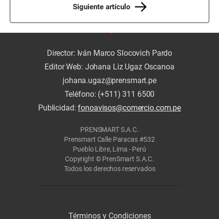
Siguiente artículo
Director: Iván Marco Slocovich Pardo
Editor Web: Johana Liz Ugaz Oscanoa
johana.ugaz@prensmart.pe
Teléfono: (+511) 311 6500
Publicidad:
fonoavisos@comercio.com.pe
PRENSMART S.A.C.
Prensmart Calle Paracas #532
Pueblo Libre, Lima - Perú
Copyright © PrenSmart S.A.C.
Todos los derechos reservados
Términos y Condiciones